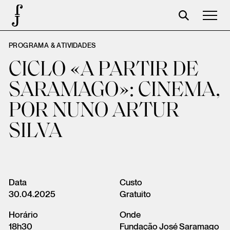
PROGRAMA & ATIVIDADES
Foundation
CICLO «A PARTIR DE
Events
SARAMAGO»: CINEMA,
The foundation
POR NUNO ARTUR
Partners
SILVA
Centenary
Store
Cart
Data
Custo
30.04.2025
Gratuito
Login
Horário
Onde
18h30
Fundação José Saramago