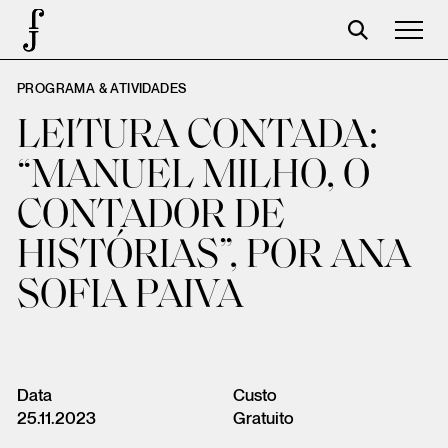
PROGRAMA & ATIVIDADES
Foundation
LEITURA CONTADA:
Events
“MANUEL MILHO, O
The foundation
CONTADOR DE
Partners
HISTÓRIAS”, POR ANA
Centenary
SOFIA PAIVA
Store
Cart
Login
Data
Custo
25.11.2023
Gratuito