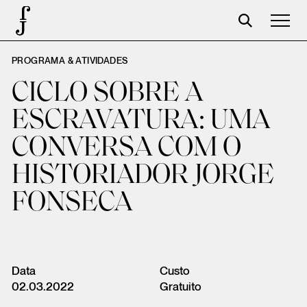
PROGRAMA & ATIVIDADES
Foundation
CICLO SOBRE A
Events
ESCRAVATURA: UMA
The foundation
CONVERSA COM O
Partners
HISTORIADOR JORGE
Centenary
FONSECA
Store
Cart
Login
Data
Custo
02.03.2022
Gratuito