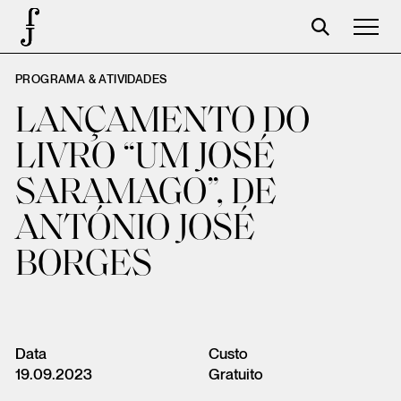
PROGRAMA & ATIVIDADES
Foundation
LANÇAMENTO DO
Events
LIVRO “UM JOSÉ
The foundation
SARAMAGO”, DE
Partners
ANTÓNIO JOSÉ
Centenary
BORGES
Store
Cart
Login
Data
Custo
19.09.2023
Gratuito