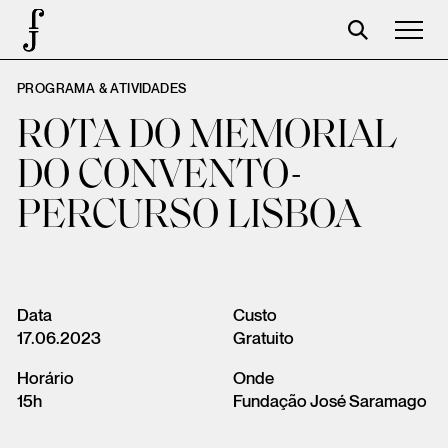
PROGRAMA & ATIVIDADES
Foundation
ROTA DO MEMORIAL
Events
DO CONVENTO-
The foundation
PERCURSO LISBOA
Partners
Centenary
Store
Data
Custo
17.06.2023
Gratuito
Cart
Horário
Onde
Login
15h
Fundação José Saramago