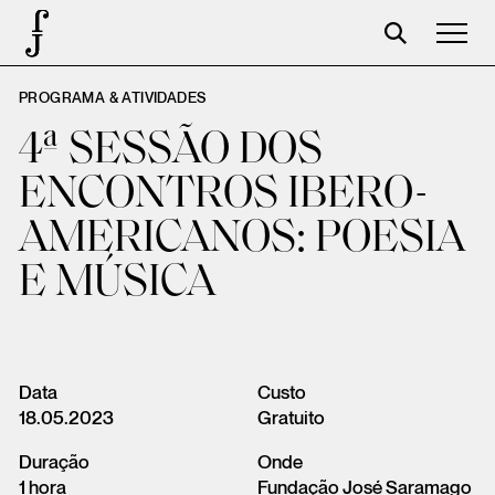
PROGRAMA & ATIVIDADES
Foundation
4ª SESSÃO DOS
Events
ENCONTROS IBERO-
The foundation
AMERICANOS: POESIA
Partners
E MÚSICA
Centenary
Store
Cart
Data
Custo
18.05.2023
Gratuito
Login
Duração
Onde
1 hora
Fundação José Saramago