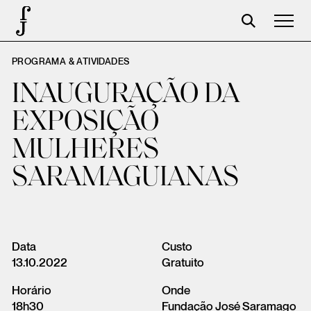
PROGRAMA & ATIVIDADES
Foundation
INAUGURAÇÃO DA
Events
EXPOSIÇÃO
The foundation
MULHERES
Partners
SARAMAGUIANAS
Centenary
Store
Cart
Data
Custo
13.10.2022
Gratuito
Login
Horário
Onde
18h30
Fundação José Saramago