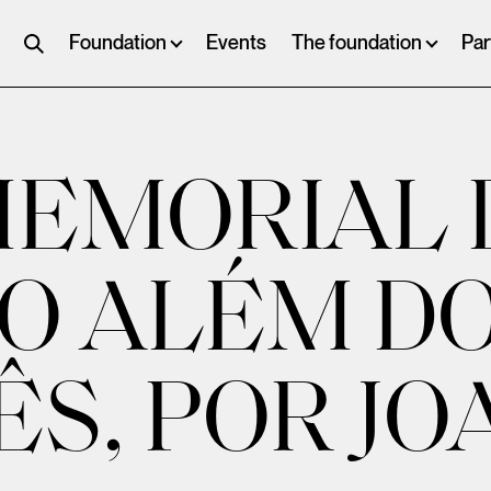
Foundation
Events
The foundation
Par
MEMORIAL 
O ALÉM D
S, POR JO