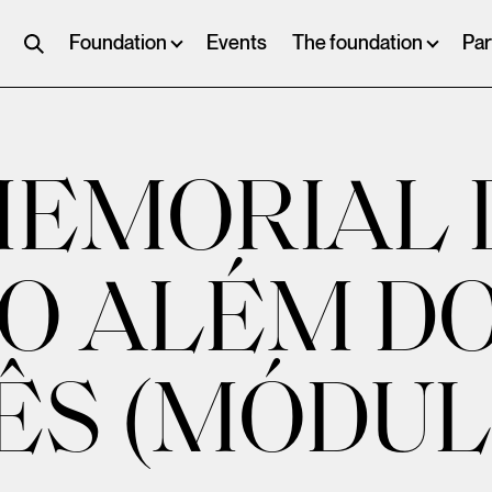
Foundation
Events
The foundation
Par
MEMORIAL 
O ALÉM D
 (MÓDULOS