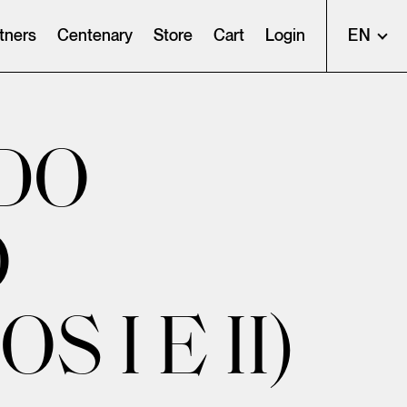
tners
Centenary
Store
Cart
Login
EN
DO
O
 I E II)