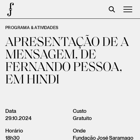
PROGRAMA & ATIVIDADES
Foundation
APRESENTAÇÃO DE A
Events
MENSAGEM, DE
The foundation
FERNANDO PESSOA,
Partners
EM HINDI
Centenary
Store
Cart
Data
Custo
29.10.2024
Gratuito
Login
Horário
Onde
18h30
Fundação José Saramago