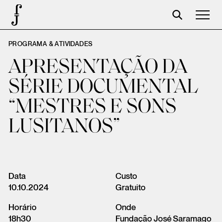
PROGRAMA & ATIVIDADES
Foundation
APRESENTAÇÃO DA
Events
SÉRIE DOCUMENTAL
The foundation
“MESTRES E SONS
Partners
LUSITANOS”
Centenary
Store
Cart
Data
Custo
10.10.2024
Gratuito
Login
Horário
Onde
18h30
Fundação José Saramago