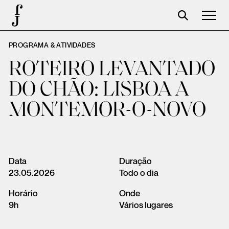
PROGRAMA & ATIVIDADES
Foundation
ROTEIRO LEVANTADO
Events
DO CHÃO: LISBOA A
The foundation
MONTEMOR-O-NOVO
Partners
Centenary
Store
Data
Duração
23.05.2026
Todo o dia
Cart
Horário
Onde
Login
9h
Vários lugares