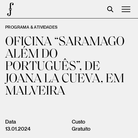
PROGRAMA & ATIVIDADES
Foundation
OFICINA “SARAMAGO
Events
ALÉM DO
The foundation
PORTUGUÊS”, DE
Partners
JOANA LA CUEVA, EM
Centenary
MALVEIRA
Store
Cart
Login
Data
Custo
13.01.2024
Gratuito