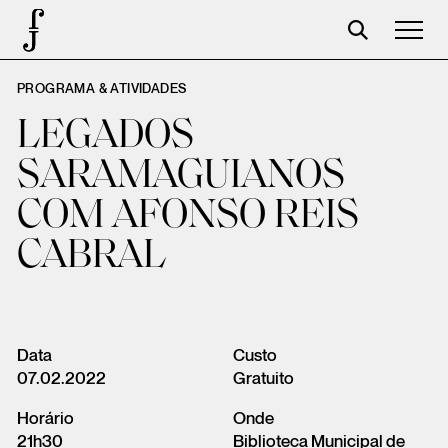
PROGRAMA & ATIVIDADES
Foundation
LEGADOS
Events
SARAMAGUIANOS
The foundation
COM AFONSO REIS
Partners
CABRAL
Centenary
Store
Cart
Data
Custo
07.02.2022
Gratuito
Login
Horário
Onde
21h30
Biblioteca Municipal de