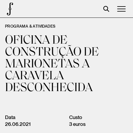
PROGRAMA & ATIVIDADES
Foundation
OFICINA DE
Events
CONSTRUÇÃO DE
The foundation
MARIONETAS A
Partners
CARAVELA
Centenary
DESCONHECIDA
Store
Cart
Login
Data
Custo
26.06.2021
3 euros