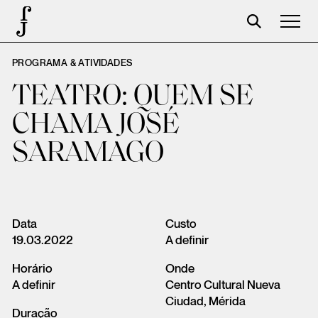
PROGRAMA & ATIVIDADES
Foundation
TEATRO: QUEM SE
Events
CHAMA JOSÉ
The foundation
SARAMAGO
Partners
Centenary
Store
Data
Custo
19.03.2022
A definir
Cart
Horário
Onde
Login
A definir
Centro Cultural Nueva
Ciudad, Mérida
Duração