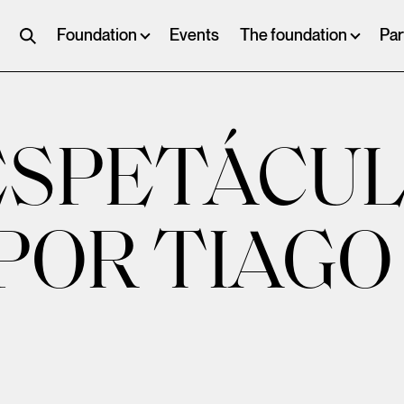
Foundation
Events
The foundation
Par
ESPETÁCULO
 POR TIAG