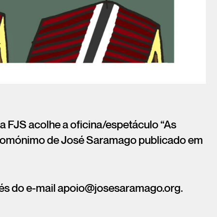
da FJS acolhe a oficina/espetáculo “As
to homónimo de José Saramago publicado em
ravés do e-mail apoio@josesaramago.org.