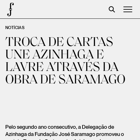
NOTÍCIAS
Foundation
TROCA DE CARTAS
Events
UNE AZINHAGA E
The foundation
LAVRE ATRAVÉS DA
Partners
OBRA DE SARAMAGO
Centenary
Store
Cart
Login
Pelo segundo ano consecutivo, a Delegação de
Azinhaga da Fundação José Saramago promoveu o