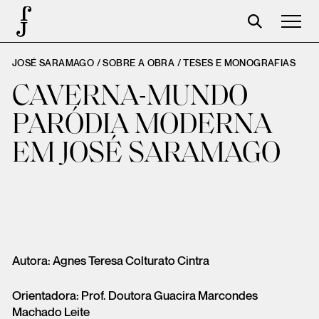
JOSÉ SARAMAGO / SOBRE A OBRA /
TESES E MONOGRAFIAS
Foundation
CAVERNA-MUNDO
Events
PARÓDIA MODERNA
The foundation
EM JOSÉ SARAMAGO
Partners
Centenary
Store
Cart
Autora: Agnes Teresa Colturato Cintra
Login
Orientadora: Prof. Doutora Guacira Marcondes
Machado Leite