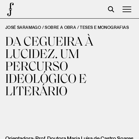
JOSÉ SARAMAGO / SOBRE A OBRA /
TESES E MONOGRAFIAS
Foundation
DA CEGUEIRA À
Events
LUCIDEZ. UM
The foundation
PERCURSO
Partners
IDEOLÓGICO E
Centenary
LITERÁRIO
Store
Cart
Login
Orientadora: Prof. Doutora Maria Luísa de Castro Soares