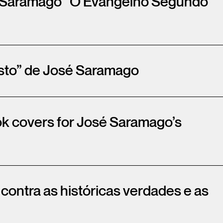
sé Saramago “O Evangelho Segundo
sto” de José Saramago
ok covers for José Saramago’s
ontra as históricas verdades e as