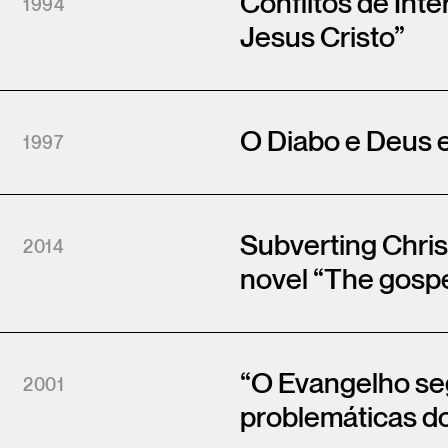
Conflitos de In
1994
Jesus Cristo”
O Diabo e Deus 
1997
Subverting Chris
2014
novel “The gospe
“O Evangelho seg
2001
problemáticas 