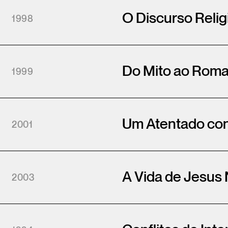
O Discurso Reli
1998
Do Mito ao Rom
1999
Um Atentado con
2001
A Vida de Jesus 
2003