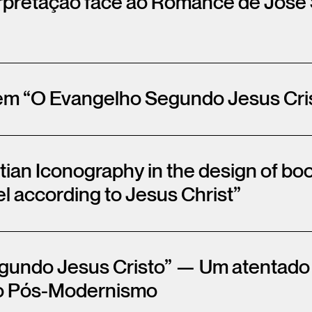
terpretação face ao Romance de Jo
em “O Evangelho Segundo Jesus Cri
tian Iconography in the design of bo
l according to Jesus Christ”
undo Jesus Cristo” — Um atentado c
do Pós-Modernismo