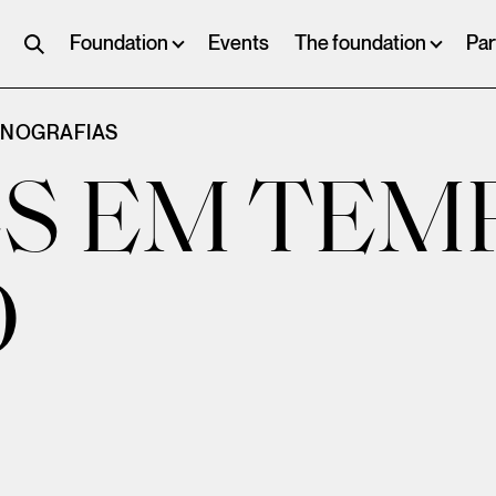
Foundation
Events
The foundation
Par
ONOGRAFIAS
S EM TEM
O