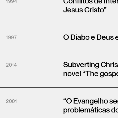
Conflitos de In
1994
Jesus Cristo”
O Diabo e Deus 
1997
Subverting Chris
2014
novel “The gospe
“O Evangelho seg
2001
problemáticas 