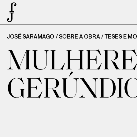
JOSÉ SARAMAGO / SOBRE A OBRA /
TESES E M
MULHERE
GERÚNDI