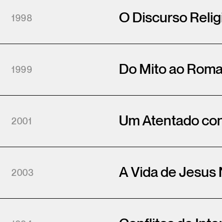
O Discurso Reli
1998
Do Mito ao Rom
1999
Um Atentado con
2001
A Vida de Jesus 
2003