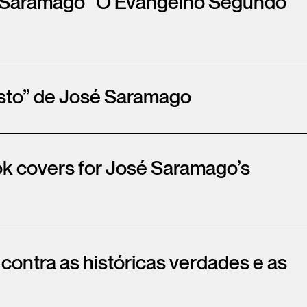
sé Saramago “O Evangelho Segundo
sto” de José Saramago
ok covers for José Saramago’s
ontra as históricas verdades e as