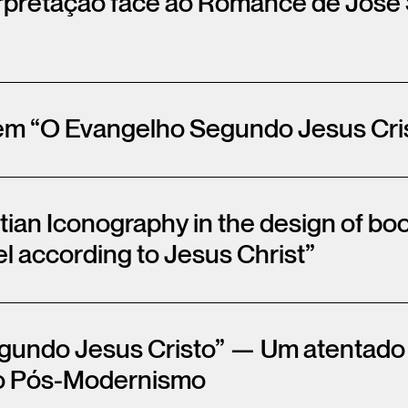
terpretação face ao Romance de Jo
em “O Evangelho Segundo Jesus Cri
tian Iconography in the design of bo
l according to Jesus Christ”
undo Jesus Cristo” — Um atentado c
do Pós-Modernismo