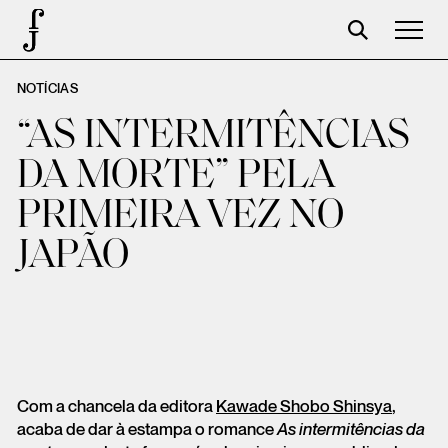
NOTÍCIAS
Foundation
“AS INTERMITÊNCIAS
Events
DA MORTE” PELA
The foundation
PRIMEIRA VEZ NO
Partners
JAPÃO
Centenary
Store
Cart
Login
Com a chancela da editora
Kawade Shobo Shinsya
,
acaba de dar à estampa o romance
As intermitências da