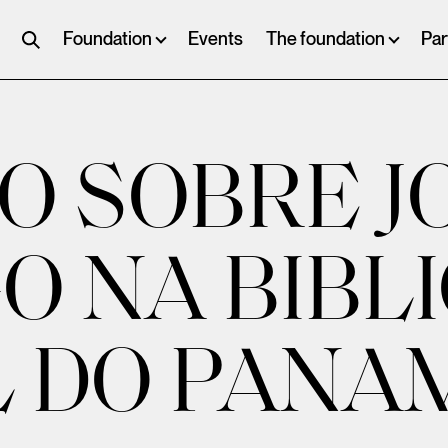
Foundation
Events
The foundation
Par
O SOBRE J
 NA BIBL
L DO PANA