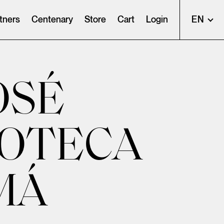
tners
Centenary
Store
Cart
Login
EN
OSÉ
IOTECA
MÁ