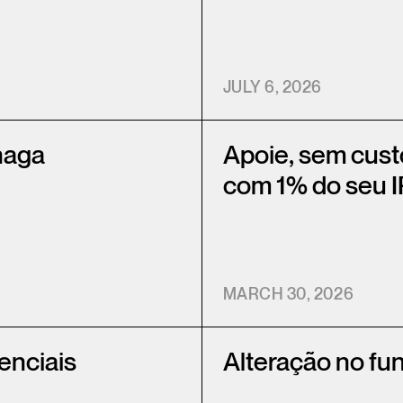
JULY 6, 2026
haga
Apoie, sem cus
com 1% do seu 
MARCH 30, 2026
enciais
Alteração no fu