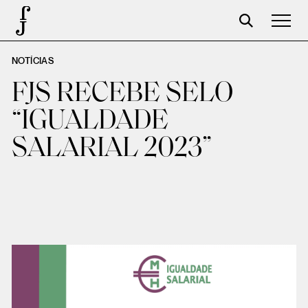
NOTÍCIAS
Foundation
FJS RECEBE SELO
Events
“IGUALDADE
The foundation
SALARIAL 2023”
Partners
Centenary
Store
Cart
Login