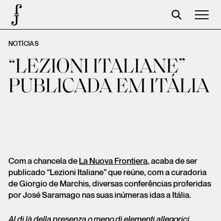
NOTÍCIAS
Foundation
“LEZIONI ITALIANE”
Events
PUBLICADA EM ITÁLIA
The foundation
Partners
Centenary
Store
Com a chancela de
La Nuova Frontiera
, acaba de ser
Cart
publicado “Lezioni Italiane” que reúne, com a curadoria
de Giorgio de Marchis, diversas conferências proferidas
Login
por José Saramago nas suas inúmeras idas a Itália.
Al di là della presenza o meno di elementi allegorici