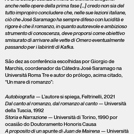
anche nelle opere della prima fase […] credo non sia del
tutto impropiro concludere che, nelle sue lezioni italiane,
ciò che José Saramago ha sempre difeso con lucidità e
rigore è che il romanzo, in quanto autorevole e ambizioso
strumento di conoscenza, deve proporsi come obiettivo
smisurato di arrivare alle vette di Omero eventualmente
passando per i labirinti di Kafka.
São dez as conferência escolhidas por Giorgio de
Marchis, coordenador da Cátedra José Saramago na
Universitá Roma Tre e autor do prólogo, acima citado,
“Un mare di romanzo”:
Autobiografia
— L’autore si spiega, Feltrinelli, 2021
Dal canto al romanzo, dal romanzo al canto
— Università
della Tuscia, 1992
Storia e Narrazione
— Università di Torino, 1990 por
ocasião do Doutoramento Honoris Causa
A proposito di un
apunte
di Juan de Mairena
— Università