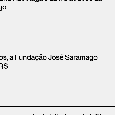
go
tos, a Fundação José Saramago
IRS