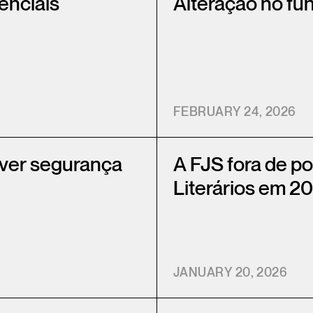
enciais
Alteração no fu
FEBRUARY 24, 2026
over segurança
A FJS fora de po
Literários em 2
JANUARY 20, 2026