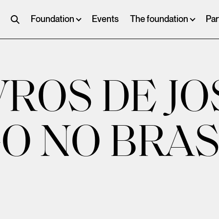
Foundation
Events
The foundation
Par
VROS DE JO
 NO BRAS