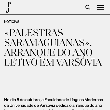
NOTÍCIAS
Foundation
«PALESTRAS
Events
SARAMAGUIANAS»,
The foundation
ARRANQUE DO ANO
Partners
LETIVO EM VARSÓVIA
Centenary
Store
Cart
Login
No dia 6 de outubro, a Faculdade de Línguas Modernas
da Universidade de Varsóvia dedica o arranque do ano