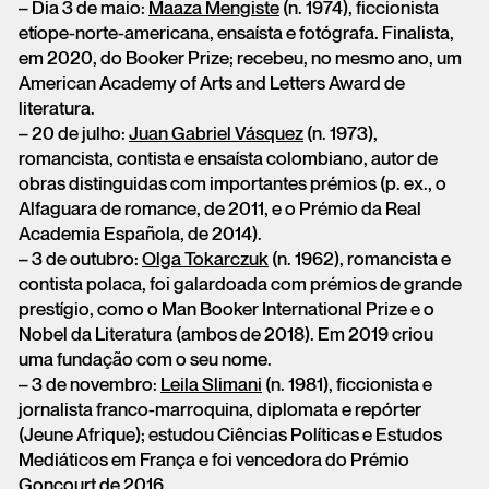
– Dia 3 de maio:
Maaza Mengiste
(n. 1974), ficcionista
etíope-norte-americana, ensaísta e fotógrafa. Finalista,
em 2020, do Booker Prize; recebeu, no mesmo ano, um
American Academy of Arts and Letters Award de
literatura.
– 20 de julho:
Juan Gabriel Vásquez
(n. 1973),
romancista, contista e ensaísta colombiano, autor de
obras distinguidas com importantes prémios (p. ex., o
Alfaguara de romance, de 2011, e o Prémio da Real
Academia Española, de 2014).
– 3 de outubro:
Olga Tokarczuk
(n. 1962), romancista e
contista polaca, foi galardoada com prémios de grande
prestígio, como o Man Booker International Prize e o
Nobel da Literatura (ambos de 2018). Em 2019 criou
uma fundação com o seu nome.
– 3 de novembro:
Leila Slimani
(n. 1981), ficcionista e
jornalista franco-marroquina, diplomata e repórter
(Jeune Afrique); estudou Ciências Políticas e Estudos
Mediáticos em França e foi vencedora do Prémio
Goncourt de 2016.