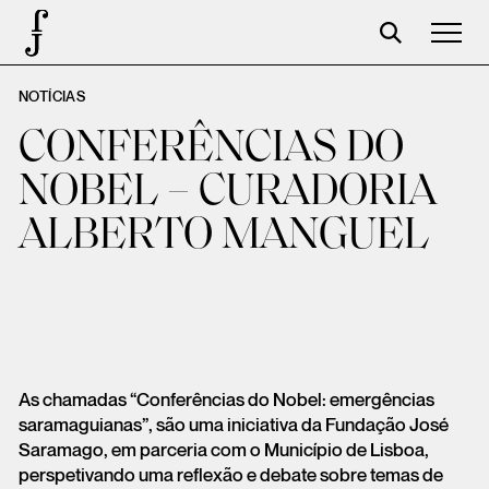
NOTÍCIAS
Foundation
CONFERÊNCIAS DO
Events
NOBEL – CURADORIA
The foundation
ALBERTO MANGUEL
Partners
Centenary
Store
Cart
As chamadas “Conferências do Nobel: emergências
Login
saramaguianas”, são uma iniciativa da Fundação José
Saramago, em parceria com o Município de Lisboa,
perspetivando uma reflexão e debate sobre temas de