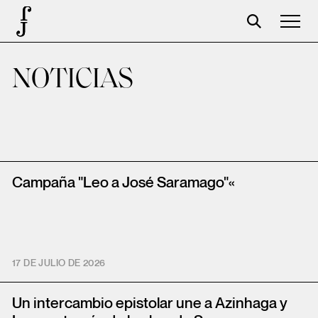
José Saramago
NOTICIAS
Programación
La Fundación
Aparceros
Campaña "Leo a José Saramago"«
Centenario
Tienda
Carrito
17 DE JULIO DE 2026
Acceso
Un intercambio epistolar une a Azinhaga y